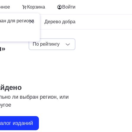
нное
Корзина
Войти
зан для региона
Для бизнеса
Дерево добра
По рейтингу
я»
айдено
льно ли выбран регион, или
ругое
талог изданий