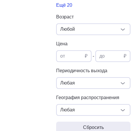
Ещё 20
Возраст
Любой
Цена
от
₽
-
до
₽
Периодичность выхода
Любая
География распространения
Любая
Сбросить