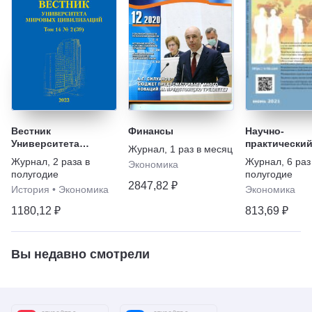
Вестник
Финансы
Научно-
Университета
практический
Журнал
,
1 раз в месяц
мировых
теоретическ
Журнал
,
2 раза в
Журнал
,
6 раз
Экономика
цивилизаций
журнал "Эко
полугодие
полугодие
и управление
2847,82 ₽
История
•
Экономика
Экономика
проблемы, р
1180,12 ₽
813,69 ₽
Вы недавно смотрели