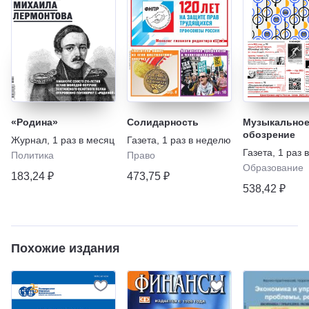
«Родина»
Солидарность
Музыкально
обозрение
Журнал
,
1 раз в месяц
Газета
,
1 раз в неделю
Газета
,
1 раз 
Политика
Право
Образование
183,24 ₽
473,75 ₽
538,42 ₽
Похожие издания