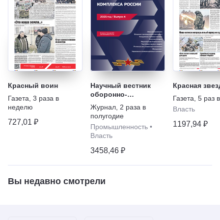
Красный воин
Научный вестник
Красная звез
оборонно-
Газета
,
3 раза в
Газета
,
5 раз 
промышленного
неделю
Журнал
,
2 раза в
Власть
комплекса России
полугодие
727,01 ₽
1197,94 ₽
Промышленность
•
Власть
3458,46 ₽
Вы недавно смотрели