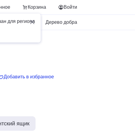
нное
Корзина
Войти
зан для региона
Для бизнеса
Дерево добра
Добавить в избранное
нтский ящик