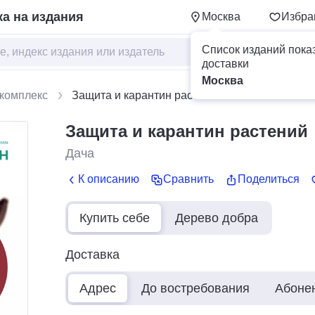
а на издания
Москва
Избра
Список изданий пока
доставки
Москва
комплекс
Защита и карантин растений
Защита и карантин растений
Дача
К описанию
Сравнить
Поделиться
Купить себе
Дерево добра
Доставка
Адрес
До востребования
Абоне