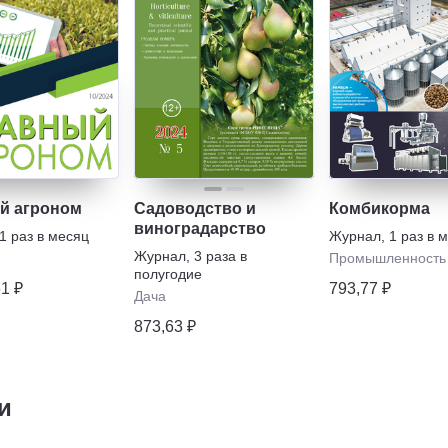
й агроном
Садоводство и
Комбикорма
виноградарство
1 раз в месяц
Журнал
,
1 раз в 
Журнал
,
3 раза в
Промышленность
полугодие
61 ₽
793,77 ₽
Дача
873,63 ₽
и