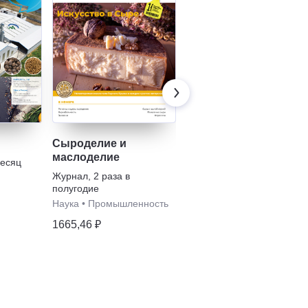
Сыроделие и
Молочная
маслоделие
промышленность
месяц
Журнал
,
2 раза в
Журнал
,
3 раза в
полугодие
полугодие
Наука
•
Промышленность
Промышленность
1665,46 ₽
1689,97 ₽