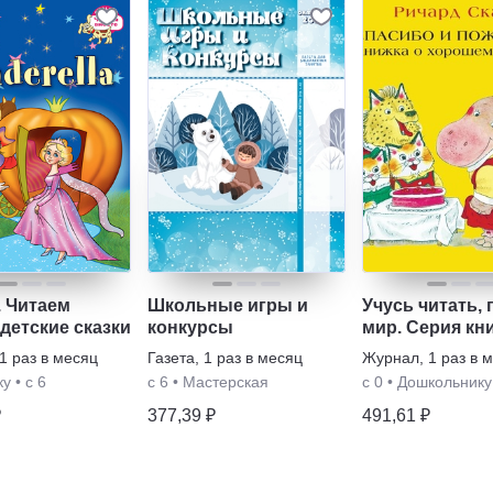
. Читаем
Школьные игры и
Учусь читать,
детские сказки
конкурсы
мир. Серия кн
дошкольников
1 раз в месяц
Газета
,
1 раз в месяц
Журнал
,
1 раз в 
ку
•
с 6
с 6
•
Мастерская
с 0
•
Дошкольнику
₽
377,39 ₽
491,61 ₽