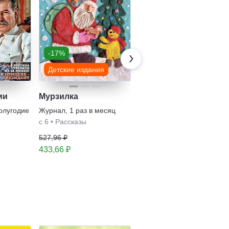
-17%
Детские издания
ии
Мурзилка
ЛУЧИК 6+
полугодие
Журнал
,
1 раз в месяц
Журнал
,
1 раз в месяц
с 6
•
Рассказы
с 6
•
Научпоп
407,92 ₽
527,96 ₽
433,66 ₽