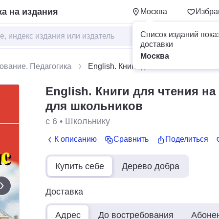
а на издания
Москва
Избра
Список изданий пока
доставки
Москва
ование. Педагогика
English. Книги для чтения на англ
English. Книги для чтения н
для школьников
с 6
•
Школьнику
К описанию
Сравнить
Поделиться
Купить себе
Дерево добра
Доставка
Адрес
До востребования
Абоне