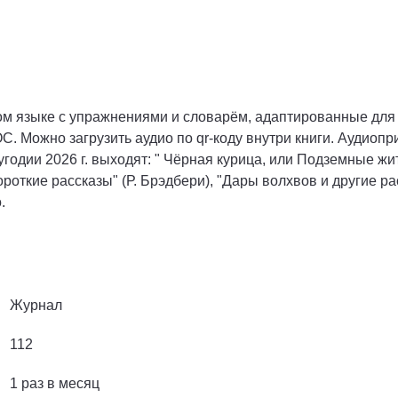
ком языке с упражнениями и словарём, адаптированные для
С. Можно загрузить аудио по qr-коду внутри книги. Аудиоп
годии 2026 г. выходят: " Чёрная курица, или Подземные жит
роткие рассказы" (Р. Брэдбери), "Дары волхвов и другие рас
.
Журнал
112
1 раз в месяц