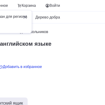
нное
Корзина
Войти
зан для региона
Для бизнеса
Дерево добра
ийском языке для школьников
а английском языке
Добавить в избранное
нтский ящик