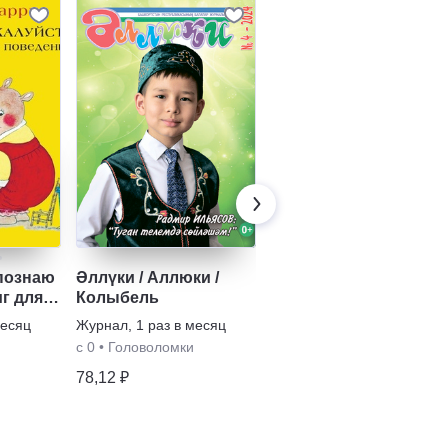
 познаю
Әллүки / Аллюки /
Замечательные люди
иг для
Колыбель
и великие события
для школьников.
месяц
Журнал
,
1 раз в месяц
Журнал
,
1 раз в месяц
Серия книг
с 0
•
Головоломки
с 6
•
Образование
78,12 ₽
491,61 ₽