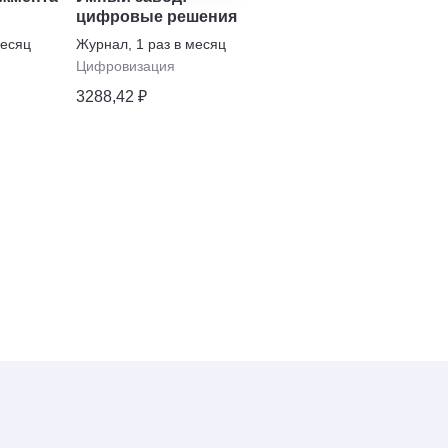
цифровые решения
аэрокосмический
журнал
месяц
Журнал
,
1 раз в месяц
Журнал
,
2 раза в
полугодие
Цифровизация
Транспорт
•
3288,42 ₽
Промышленность
714,42 ₽