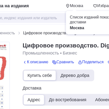
а на издания
Москва
Избра
Список изданий пока
доставки
Москва
енность
Цифровое производство. Digital Factory
Цифровое производство. Digi
Промышленность
•
Бизнес
К описанию
Сравнить
Поделиться
Купить себе
Дерево добра
Доставка
Адрес
До востребования
Абоне