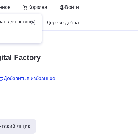
нное
Корзина
Войти
зан для региона
Для бизнеса
Дерево добра
tal Factory
Добавить в избранное
нтский ящик