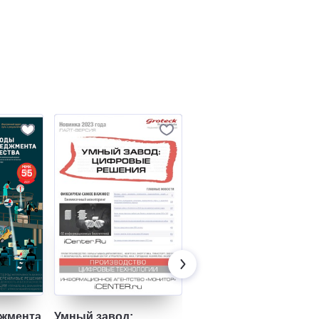
жмента
Умный завод:
Взлет. Национальны