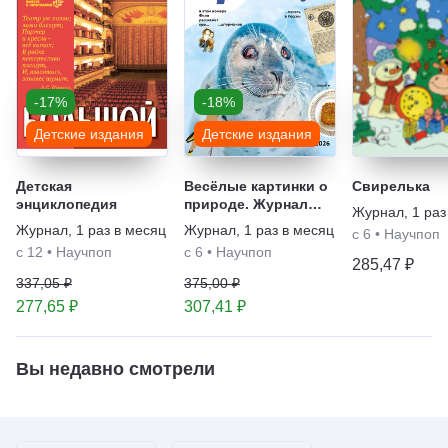
-17%
-18%
Детские издания
Детские издания
Детская
Весёлые картинки о
Свирелька
энциклопедия
природе. Журнал
Журнал
,
1 раз
для детей "Филя"
Журнал
,
1 раз в месяц
Журнал
,
1 раз в месяц
с 6
•
Научпоп
с 12
•
Научпоп
с 6
•
Научпоп
285,47 ₽
337,05 ₽
375,00 ₽
277,65 ₽
307,41 ₽
Вы недавно смотрели