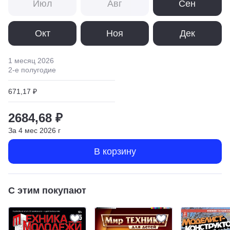
Июл
Авг
Сен
Окт
Ноя
Дек
1 месяц
2026
2
-е полугодие
671,17 ₽
2684,68 ₽
За
4
мес
2026
г
В корзину
С этим покупают