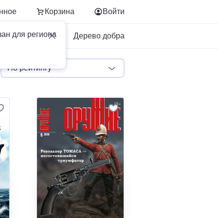
нное
Корзина
Войти
зан для региона
Для бизнеса
Дерево добра
По рейтингу