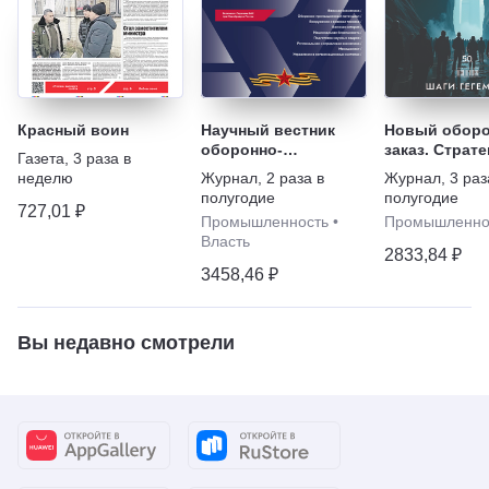
Красный воин
Научный вестник
Новый обор
оборонно-
заказ. Страте
Газета
,
3 раза в
промышленного
неделю
Журнал
,
2 раза в
Журнал
,
3 раз
комплекса России
полугодие
полугодие
727,01 ₽
Промышленность
•
Промышленно
Власть
2833,84 ₽
3458,46 ₽
Вы недавно смотрели