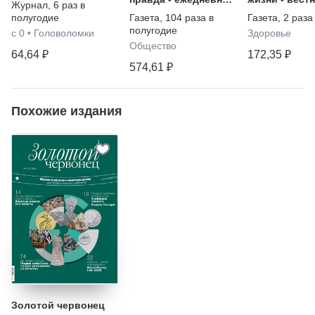
Журнал
,
6 раз в
газета
"ЗОЖ"
полугодие
Газета
,
104 раза в
Газета
,
2 раза
полугодие
с 0
•
Головоломки
Здоровье
Общество
64,64 ₽
172,35 ₽
574,61 ₽
Похожие издания
Золотой червонец