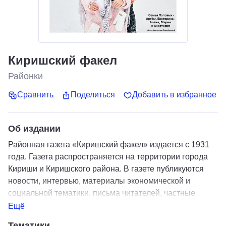
Киришский факел
Районки
Сравнить
Поделиться
Добавить в избранное
Об издании
Районная газета «Киришский факел» издается с 1931
года. Газета распространяется на территории города
Кириши и Киришского района. В газете публикуются
новости, интервью, материалы экономической и
социальной тематики, письма читателей, частные
объявления, реклама, а также официальные
Ещё
материалы районной администрации.
Тематики