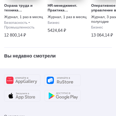
Охрана труда и
HR-менеджмент.
Оперативное
техника
Практика
управление 
безопасности на
управления
электроэнерг
Журнал
,
1 раз в месяц
Журнал
,
1 раз в месяц
Журнал
,
3 раз
промышленных
персоналом
подготовка
полугодие
Безопасность
•
Бизнес
предприятиях
персонала и
Промышленность
Бизнес
поддержание
5424,64 ₽
квалификац
12 800,14 ₽
13 064,14 ₽
Вы недавно смотрели