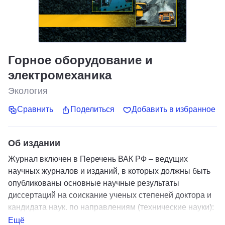
Горное оборудование и
электромеханика
Экология
Сравнить
Поделиться
Добавить в избранное
Об издании
Журнал включен в Перечень ВАК РФ – ведущих
научных журналов и изданий, в которых должны быть
опубликованы основные научные результаты
диссертаций на соискание ученых степеней доктора и
кандидата наук. по направлениям (технические науки):
машиностроение и машиноведение транспортное,
Ещё