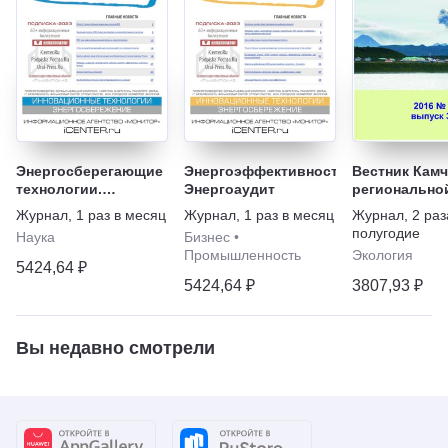
Энергосберегающие
Энергоэффективность.
Вестник Камч
технологии.
Энергоаудит
регионально
Альтернативные
ассоциации
Журнал
,
1 раз в месяц
Журнал
,
1 раз в месяц
Журнал
,
2 раз
источники энергии
"Учебно-нау
полугодие
Наука
Бизнес
•
центр". Сери
Промышленность
Экология
о Земле
5424,64 ₽
5424,64 ₽
3807,93 ₽
Вы недавно смотрели