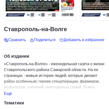
Ставрополь-на-Волге
Сравнить
Поделиться
Добавить в избранное
Об издании
«Ставрополь-на-Волге» - еженедельная газета о жизни
Ставропольского района Самарской области. На ее
страницах - живые истории людей, которые делают
район особенным: героев спецоперации, фермеров,
волонтеров, учителей, многодетных семей. Газета
помогает быть в курсе важного: от социальных выплат,
Ещё
налогов и медицины до дорог, благоустройства и
Тематики
сельского хозяйства. Подписавшись на «Ставрополь-