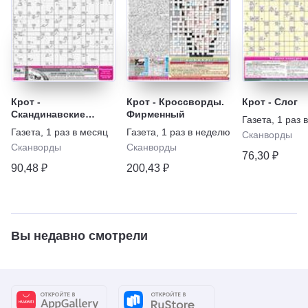
Крот -
Крот - Кроссворды.
Крот - Слог
Скандинавские
Фирменный
Газета
,
1 раз 
кроссворды.
Газета
,
1 раз в месяц
Газета
,
1 раз в неделю
Сканворды
Спецвыпуск
Сканворды
Сканворды
76,30 ₽
90,48 ₽
200,43 ₽
Вы недавно смотрели