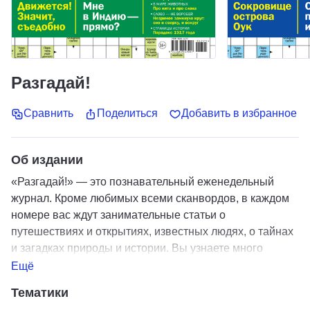
Разгадай!
Сравнить
Поделиться
Добавить в избранное
Об издании
«Разгадай!» — это познавательный еженедельный
журнал. Кроме любимых всеми сканвордов, в каждом
номере вас ждут занимательные статьи о
путешествиях и открытиях, известных людях, о тайнах
и загадках природы и истории. Вы узнаете много
интересного о флоре и фауне планеты, о вкусах и
Ещё
традициях народов мира, а также о происхождении
Тематики
многих, казалось бы, таких знакомых и привычных