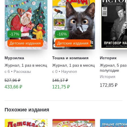
-17%
-16%
Детские издания
Детские издания
Мурзилка
Тошка и компания
Историк
Журнал
,
1 раз в месяц
Журнал
,
1 раз в месяц
Журнал
,
5 раз
полугодие
с 6
•
Рассказы
с 0
•
Научпоп
История
527,96 ₽
146,17 ₽
172,85 ₽
433,66 ₽
121,75 ₽
Похожие издания