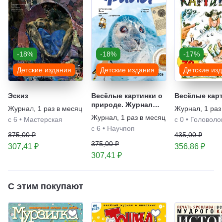
-18%
-18%
-17%
Детские издания
Детские издания
Детские из
Эскиз
Весёлые картинки о
Весёлые кар
природе. Журнал
Журнал
,
1 раз в месяц
Журнал
,
1 раз
для детей "Филя"
Журнал
,
1 раз в месяц
с 6
•
Мастерская
с 0
•
Головоло
с 6
•
Научпоп
375,00 ₽
435,00 ₽
375,00 ₽
307,41 ₽
356,86 ₽
307,41 ₽
С этим покупают