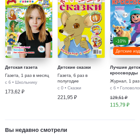
-10%
Детские из
Детская газета
Детские сказки
Лучшие детс
кроссворды
Газета
,
1 раз в месяц
Газета
,
6 раз в
полугодие
Журнал
,
1 раз
с 6
•
Школьнику
с 0
•
Сказки
с 6
•
Головоло
173,62 ₽
221,95 ₽
129,51 ₽
115,79 ₽
Вы недавно смотрели