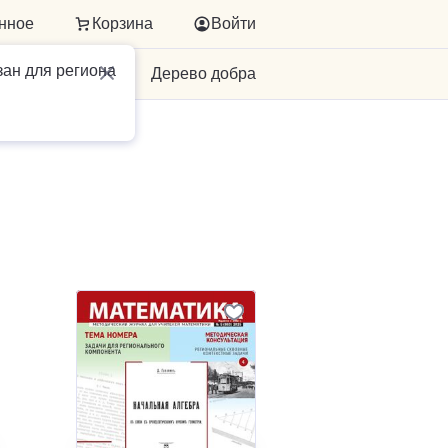
нное
Корзина
Войти
зан для региона
Для бизнеса
Дерево добра