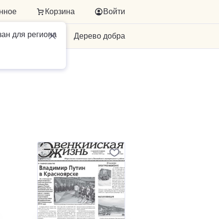
нное
Корзина
Войти
зан для региона
Для бизнеса
Дерево добра