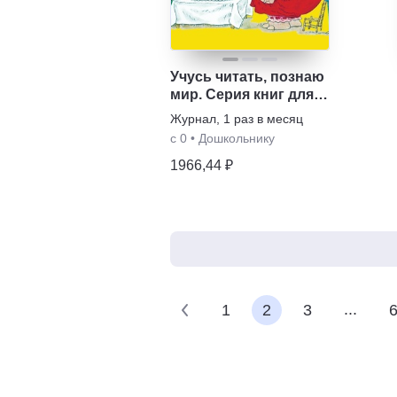
Учусь читать, познаю
мир. Серия книг для
дошкольников
Журнал
,
1 раз в месяц
с 0
•
Дошкольнику
1966,44 ₽
...
1
2
3