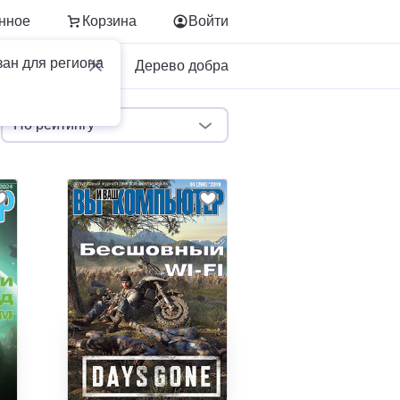
нное
Корзина
Войти
зан для региона
Для бизнеса
Дерево добра
По рейтингу