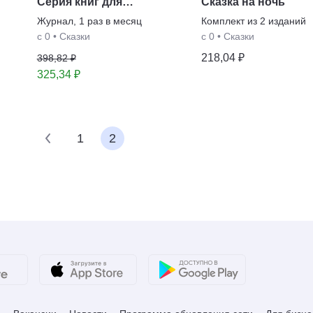
Серия книг для
Сказка на ночь
домашнего театра
Журнал
,
1 раз в месяц
Комплект из
2
изданий
с 0
•
Сказки
с 0
•
Сказки
218,04 ₽
398,82 ₽
325,34 ₽
1
2