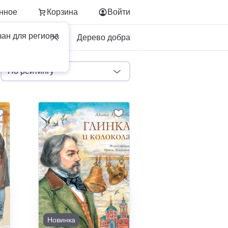
нное
Корзина
Войти
зан для региона
Для бизнеса
Дерево добра
По рейтингу
Новинка