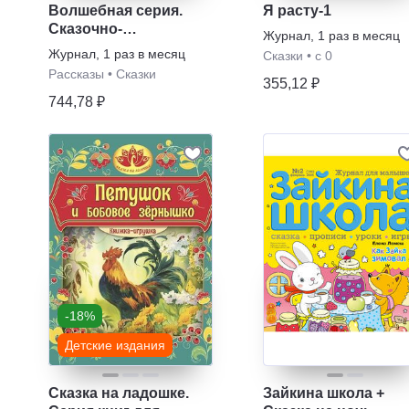
Волшебная серия.
Я расту-1
Сказочно-
Журнал
,
1 раз в месяц
приключенческие
Журнал
,
1 раз в месяц
Сказки
•
с 0
книги
Рассказы
•
Сказки
355,12 ₽
744,78 ₽
-18%
Детские издания
Сказка на ладошке.
Зайкина школа +