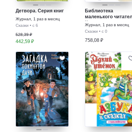
Детвора. Серия книг
Библиотека
маленького читател
Журнал
,
1 раз в месяц
Книжная серия
Журнал
,
1 раз в месяц
Сказки
•
с 6
Сказки
•
с 0
528,39 ₽
758,08 ₽
442,59 ₽