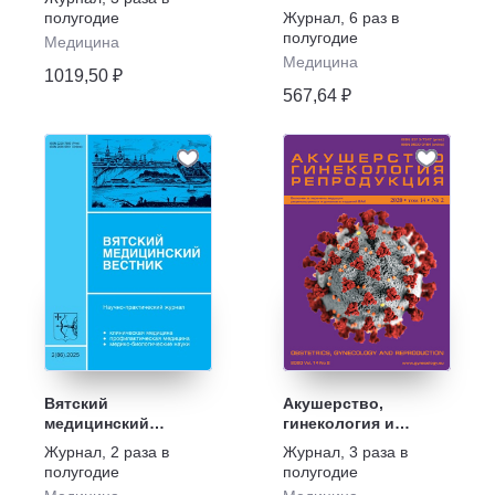
наркотикам,
полугодие
Журнал
,
6 раз в
алкоголю, курению,
полугодие
Медицина
игромании
Медицина
1019,50 ₽
567,64 ₽
Вятский
Акушерство,
медицинский
гинекология и
вестник
репродукция
Журнал
,
2 раза в
Журнал
,
3 раза в
полугодие
полугодие