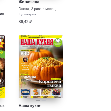
Живая еда
Газета
,
2 раза в месяц
дие
Кулинария
86,42 ₽
ск
Наша кухня
на