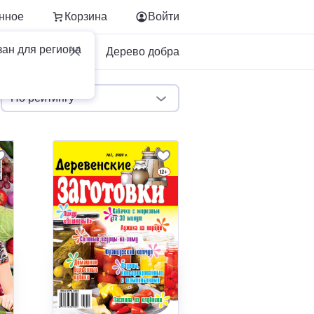
нное
Корзина
Войти
зан для региона
Для бизнеса
Дерево добра
По рейтингу