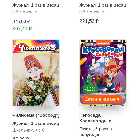
для детей "Филя"
познавательный
Журнал
,
1 раз в месяц
Журнал
,
1 раз в месяц
журнал
с 6
•
Научпоп
с 6
•
Научпоп
221,53 ₽
375,00 ₽
307,41 ₽
-12%
Детские издания
Чилисема ("Восход")
Непоседа.
Кроссворды и
Журнал
,
1 раз в месяц
сканворды
Газета
,
3 раза в
Школьнику
•
с 6
полугодие