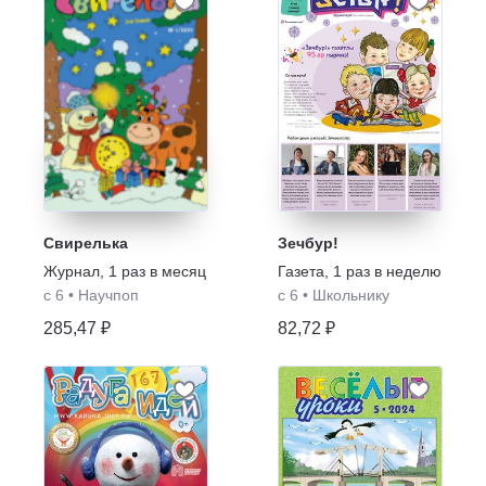
Свирелька
Зечбур!
Журнал
,
1 раз в месяц
Газета
,
1 раз в неделю
с 6
•
Научпоп
с 6
•
Школьнику
285,47 ₽
82,72 ₽