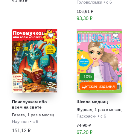
45,86 ₽
Головоломки
•
с 6
106,61 ₽
93,30 ₽
-10%
Детские издания
Почемучкам обо
Школа модниц
всем на свете
Журнал
,
1 раз в месяц
Газета
,
1 раз в месяц
Раскраски
•
с 6
Научпоп
•
с 6
74,90 ₽
151,12 ₽
67,20 ₽