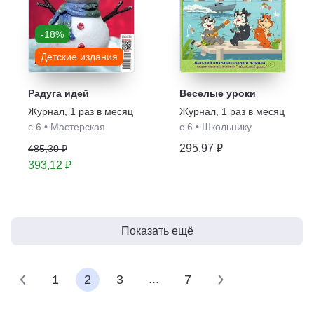
-18%
Детские издания
Радуга идей
Веселые уроки
Журнал
,
1 раз в месяц
Журнал
,
1 раз в месяц
с 6
•
Мастерская
с 6
•
Школьнику
295,97 ₽
485,30 ₽
393,12 ₽
Показать ещё
...
1
2
3
7