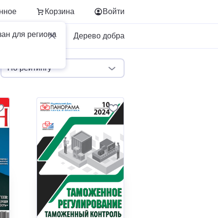
нное
Корзина
Войти
зан для региона
Для бизнеса
Дерево добра
По рейтингу