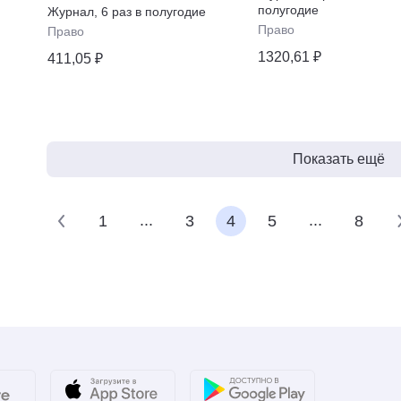
договоров
полугодие
Журнал
,
6 раз в полугодие
Право
Право
1320,61 ₽
411,05 ₽
Показать ещё
...
...
1
3
4
5
8