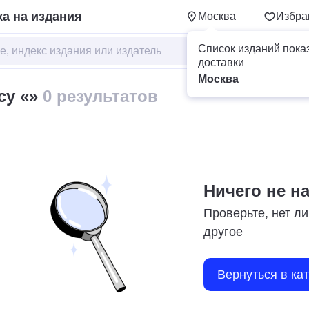
а на издания
Москва
Избра
Список изданий пока
доставки
Москва
су «»
0 результатов
Ничего не н
Проверьте, нет ли
другое
Вернуться в ка