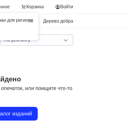
нное
Корзина
Войти
зан для региона
Для бизнеса
Дерево добра
По рейтингу
айдено
 опечаток, или поищите что-то
талог изданий