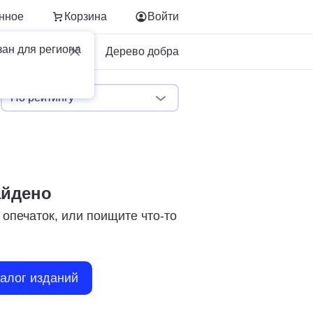
нное
Корзина
Войти
зан для региона
Для бизнеса
Дерево добра
По рейтингу
айдено
 опечаток, или поищите что-то
талог изданий