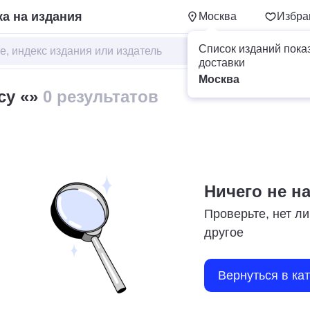
а на издания
Москва
Избра
Список изданий пока
доставки
Москва
су «»
0 результатов
Ничего не н
Проверьте, нет ли
другое
Вернуться в ка