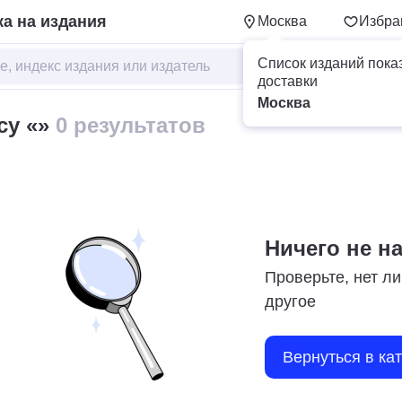
а на издания
Москва
Избра
Список изданий пока
доставки
Москва
су «»
0 результатов
Ничего не н
Проверьте, нет ли
другое
Вернуться в ка