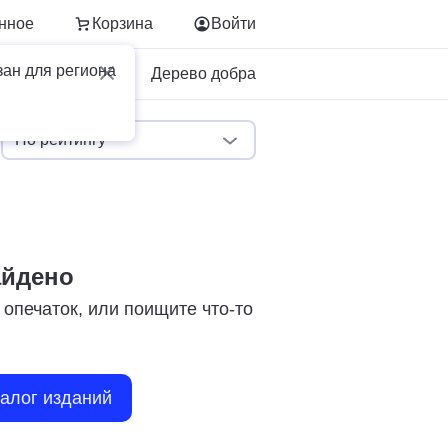
нное
Корзина
Войти
зан для региона
Для бизнеса
Дерево добра
По рейтингу
айдено
 опечаток, или поищите что-то
талог изданий