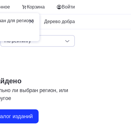
нное
Корзина
Войти
зан для региона
Для бизнеса
Дерево добра
По рейтингу
айдено
льно ли выбран регион, или
ругое
талог изданий