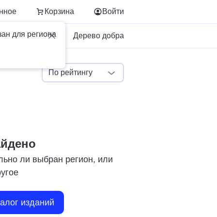
нное
Корзина
Войти
зан для региона
Для бизнеса
Дерево добра
По рейтингу
айдено
льно ли выбран регион, или
ругое
талог изданий