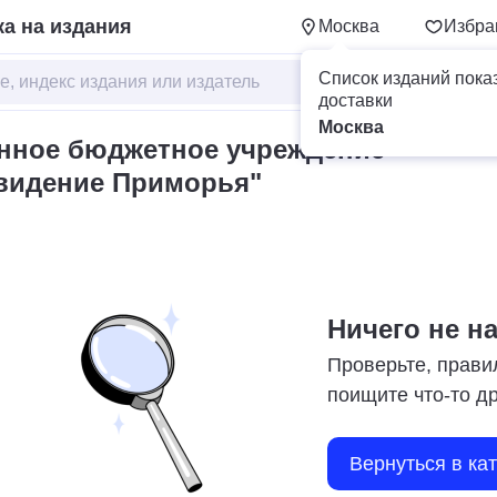
а на издания
Москва
Избра
Список изданий пока
доставки
Москва
енное бюджетное учреждение
видение Приморья"
Ничего не н
Проверьте, прави
поищите что-то д
Вернуться в ка