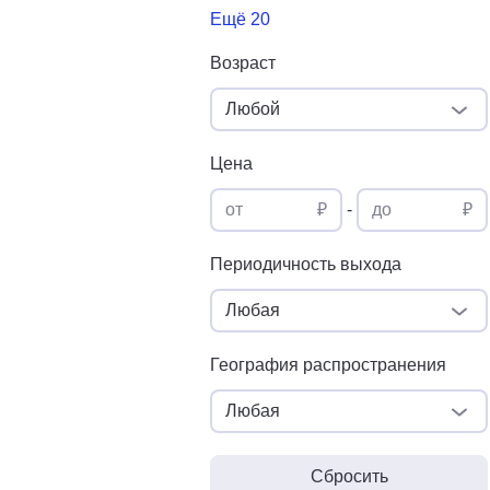
Ещё 20
Возраст
Любой
Цена
от
₽
-
до
₽
Периодичность выхода
Любая
География распространения
Любая
Сбросить