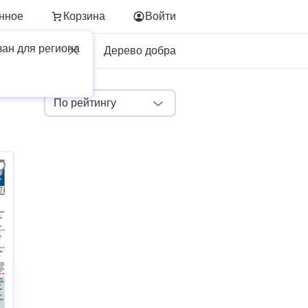
нное
Корзина
Войти
зан для региона
Для бизнеса
Дерево добра
По рейтингу