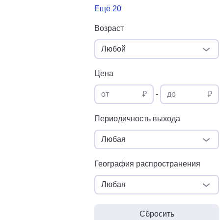
Ещё 20
Возраст
Любой
Цена
от
₽
-
до
₽
Периодичность выхода
Любая
География распространения
Любая
Сбросить