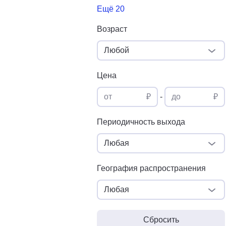
Ещё 20
Возраст
Любой
Цена
от
₽
-
до
₽
Периодичность выхода
Любая
География распространения
Любая
Сбросить