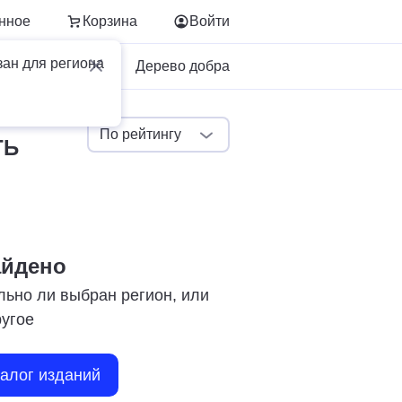
нное
Корзина
Войти
зан для региона
Для бизнеса
Дерево добра
По рейтингу
ТЬ
айдено
льно ли выбран регион, или
ругое
талог изданий