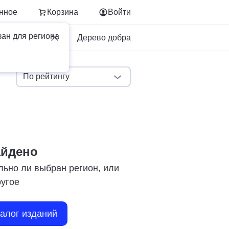
нное
Корзина
Войти
зан для региона
Для бизнеса
Дерево добра
По рейтингу
айдено
льно ли выбран регион, или
ругое
талог изданий