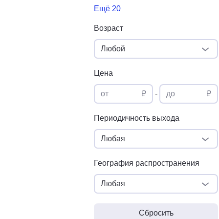
Ещё 20
Возраст
Любой
Цена
от
₽
-
до
₽
Периодичность выхода
Любая
География распространения
Любая
Сбросить