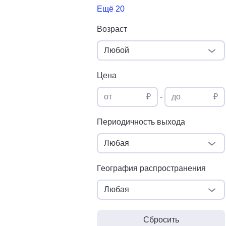
Ещё 20
Возраст
Любой
Цена
от
₽
-
до
₽
Периодичность выхода
Любая
География распространения
Любая
Сбросить