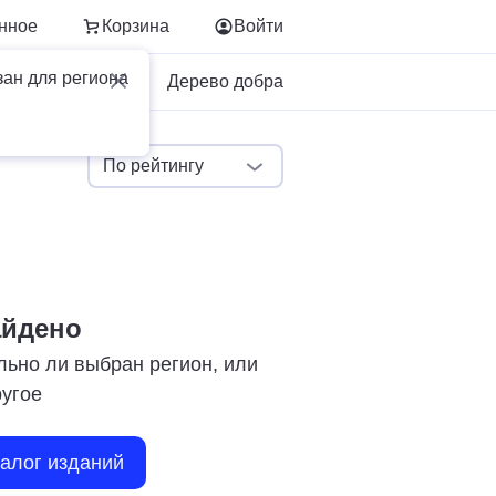
нное
Корзина
Войти
зан для региона
Для бизнеса
Дерево добра
По рейтингу
айдено
льно ли выбран регион, или
ругое
талог изданий