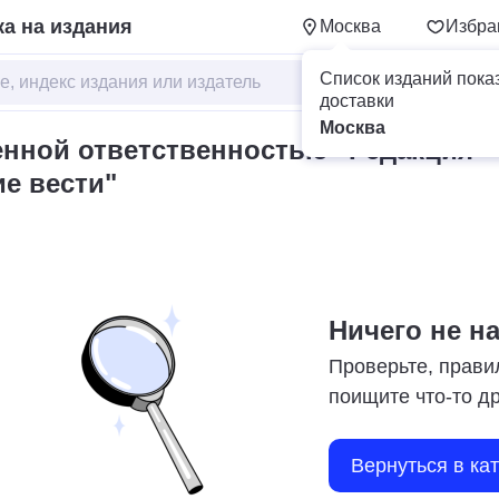
а на издания
Москва
Избра
Список изданий пока
доставки
Москва
енной ответственностью "Редакция
ие вести"
Ничего не н
Проверьте, прави
поищите что-то д
Вернуться в ка