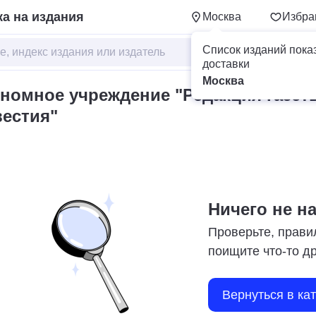
а на издания
Москва
Избра
Список изданий пока
доставки
Москва
номное учреждение "Редакция газет
вестия"
Ничего не н
Проверьте, прави
поищите что-то д
Вернуться в ка