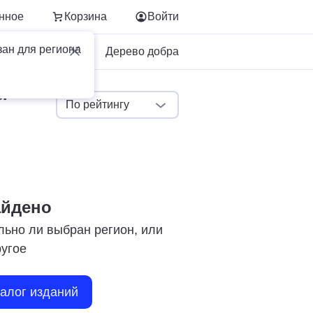
нное
Корзина
Войти
зан для региона
Для бизнеса
Дерево добра
ы
По рейтингу
айдено
льно ли выбран регион, или
ругое
талог изданий