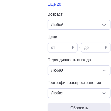
Ещё 20
Возраст
Любой
Цена
от
₽
-
до
₽
Периодичность выхода
Любая
География распространения
Любая
Сбросить