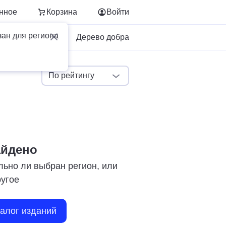
нное
Корзина
Войти
зан для региона
Для бизнеса
Дерево добра
По рейтингу
айдено
льно ли выбран регион, или
ругое
талог изданий