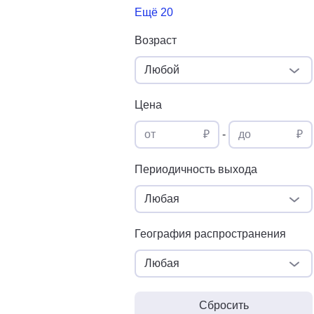
Ещё 20
Возраст
Любой
Цена
от
₽
-
до
₽
Периодичность выхода
Любая
География распространения
Любая
Сбросить