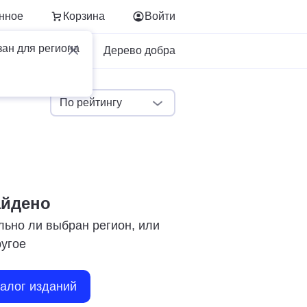
нное
Корзина
Войти
зан для региона
Для бизнеса
Дерево добра
По рейтингу
айдено
льно ли выбран регион, или
ругое
талог изданий