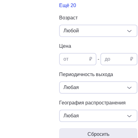
Ещё 20
Возраст
Любой
Цена
от
₽
-
до
₽
Периодичность выхода
Любая
География распространения
Любая
Сбросить