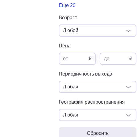
Ещё 20
Возраст
Любой
Цена
от
₽
-
до
₽
Периодичность выхода
Любая
География распространения
Любая
Сбросить