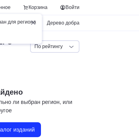
нное
Корзина
Войти
зан для региона
Для бизнеса
Дерево добра
ЕГО
По рейтингу
айдено
льно ли выбран регион, или
ругое
талог изданий