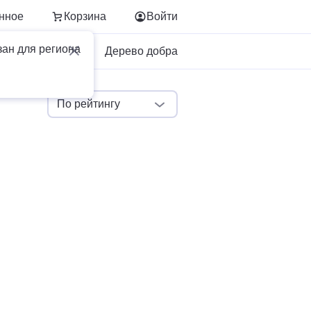
нное
Корзина
Войти
зан для региона
Для бизнеса
Дерево добра
По рейтингу