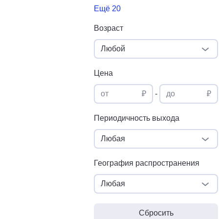
Ещё 20
Возраст
Любой
Цена
от
₽
-
до
₽
Периодичность выхода
Любая
География распространения
Любая
Сбросить