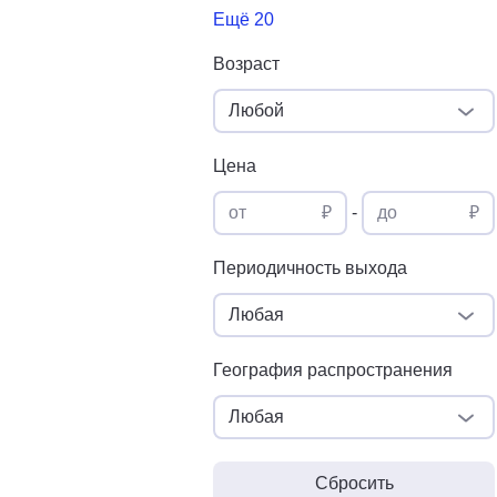
Ещё 20
Возраст
Любой
Цена
от
₽
-
до
₽
Периодичность выхода
Любая
География распространения
Любая
Сбросить