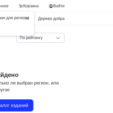
нное
Корзина
Войти
зан для региона
Для бизнеса
Дерево добра
По рейтингу
айдено
льно ли выбран регион, или
ругое
талог изданий