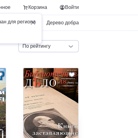
нное
Корзина
Войти
зан для региона
Для бизнеса
Дерево добра
По рейтингу