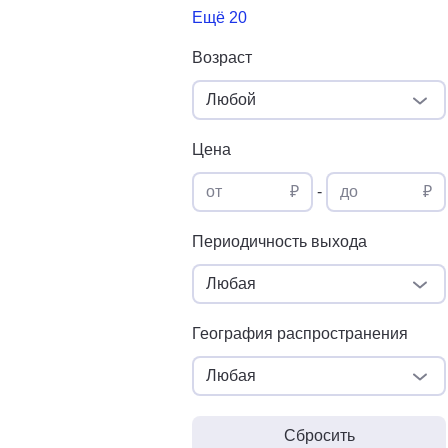
Ещё 20
Возраст
Любой
Цена
от
₽
-
до
₽
Периодичность выхода
Любая
География распространения
Любая
Сбросить