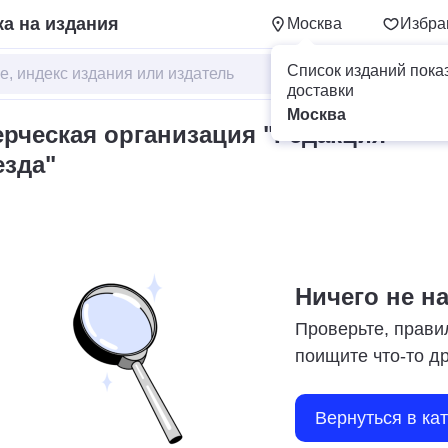
а на издания
Москва
Избра
Список изданий пока
доставки
Москва
рческая организация "Редакция
езда"
Ничего не н
Проверьте, прави
поищите что-то д
Вернуться в ка