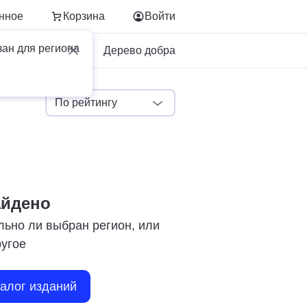
нное
Корзина
Войти
зан для региона
Для бизнеса
Дерево добра
По рейтингу
айдено
льно ли выбран регион, или
ругое
талог изданий