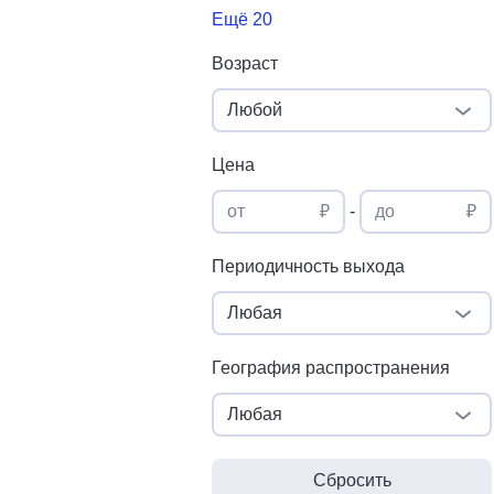
Ещё 20
Возраст
Любой
Цена
от
₽
-
до
₽
Периодичность выхода
Любая
География распространения
Любая
Сбросить