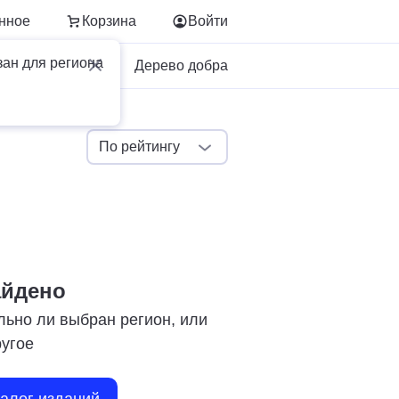
нное
Корзина
Войти
зан для региона
Для бизнеса
Дерево добра
По рейтингу
айдено
льно ли выбран регион, или
ругое
талог изданий