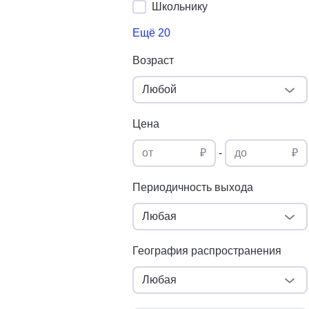
Школьнику
Ещё 20
Возраст
Любой
Цена
от
₽
-
до
₽
Периодичность выхода
Любая
География распространения
Любая