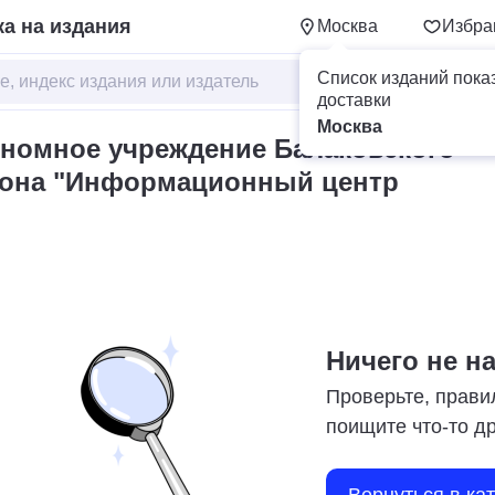
а на издания
Москва
Избра
Список изданий пока
доставки
Москва
номное учреждение Балаковского
йона "Информационный центр
Ничего не н
Проверьте, прави
поищите что-то д
Вернуться в ка