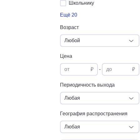
Школьнику
Ещё 20
Возраст
Любой
Цена
от
₽
-
до
₽
Периодичность выхода
Любая
География распространения
Любая