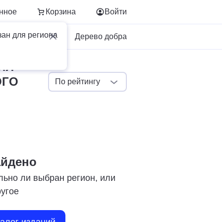
нное
Корзина
Войти
зан для региона
Для бизнеса
Дерево добра
ИЯ
ОГО
По рейтингу
айдено
льно ли выбран регион, или
ругое
талог изданий