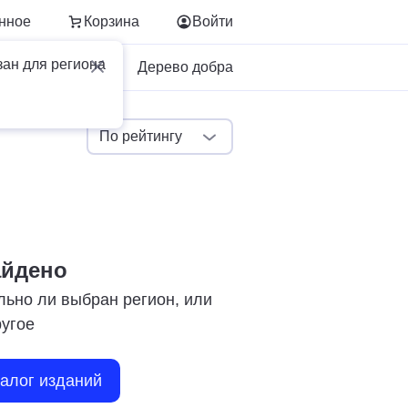
нное
Корзина
Войти
зан для региона
Для бизнеса
Дерево добра
По рейтингу
айдено
льно ли выбран регион, или
ругое
талог изданий