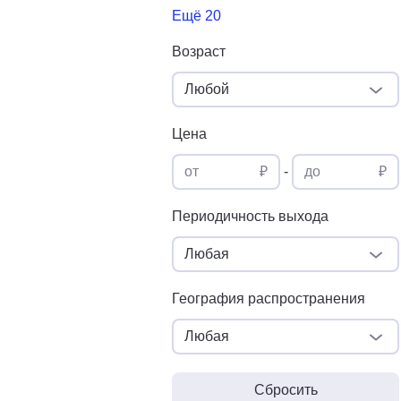
Ещё 20
Возраст
Любой
Цена
от
₽
-
до
₽
Периодичность выхода
Любая
География распространения
Любая
Сбросить