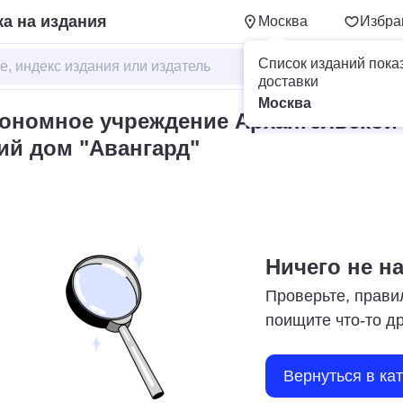
а на издания
Москва
Избра
Список изданий пока
доставки
Москва
тономное учреждение Архангельской
ий дом "Авангард"
Ничего не н
Проверьте, прави
поищите что-то д
Вернуться в ка