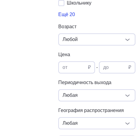
Школьнику
Ещё 20
Возраст
Любой
Цена
от
₽
-
до
₽
Периодичность выхода
Любая
География распространения
Любая