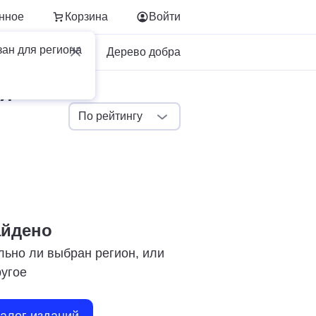
нное
Корзина
Войти
зан для региона
Для бизнеса
Дерево добра
ИЯ
По рейтингу
айдено
льно ли выбран регион, или
ругое
талог изданий