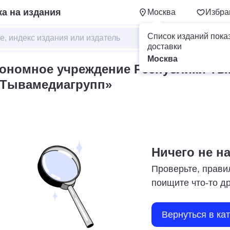
а на издания
Москва
Избра
Список изданий пока
доставки
Москва
тономное учреждение Республики Ты
«Тывамедиагрупп»
Ничего не н
Проверьте, прави
поищите что-то д
Вернуться в ка