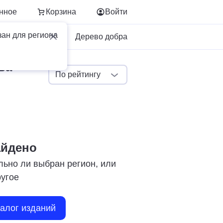
нное
Корзина
Войти
зан для региона
Для бизнеса
Дерево добра
ва
По рейтингу
айдено
льно ли выбран регион, или
ругое
талог изданий