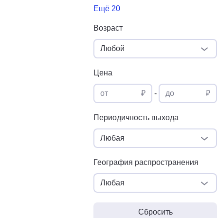
Ещё 20
Возраст
Любой
Цена
от
₽
-
до
₽
Периодичность выхода
Любая
География распространения
Любая
Сбросить