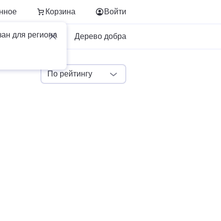
нное
Корзина
Войти
зан для региона
Для бизнеса
Дерево добра
По рейтингу