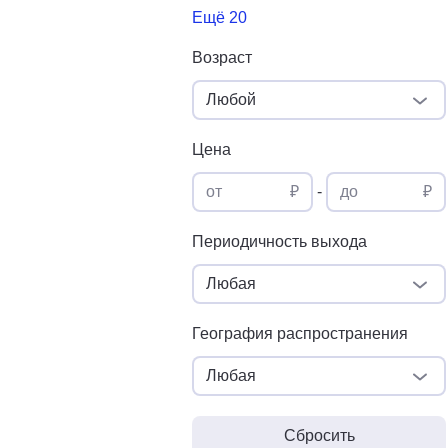
Ещё 20
Возраст
Любой
Цена
от
₽
-
до
₽
Периодичность выхода
Любая
География распространения
Любая
Сбросить