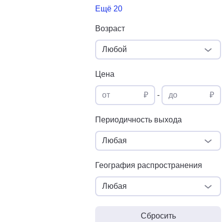
Ещё 20
Возраст
Любой
Цена
от
₽
-
до
₽
Периодичность выхода
Любая
География распространения
Любая
Сбросить