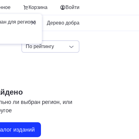
нное
Корзина
Войти
зан для региона
Для бизнеса
Дерево добра
По рейтингу
айдено
льно ли выбран регион, или
ругое
талог изданий