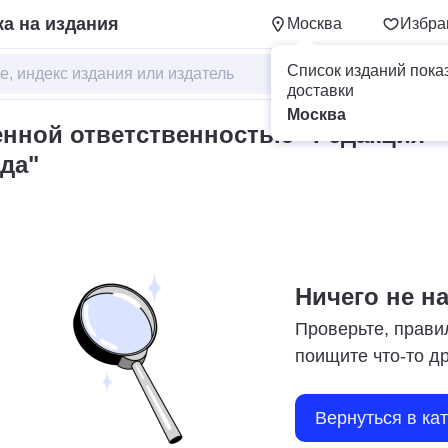
а на издания
Москва
Избра
Список изданий пока
доставки
Москва
енной ответственностью "Редакция
зда"
Ничего не н
Проверьте, прави
поищите что-то д
Вернуться в ка