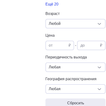
Ещё 20
Возраст
Любой
Цена
от
₽
-
до
₽
Периодичность выхода
Любая
География распространения
Любая
Сбросить