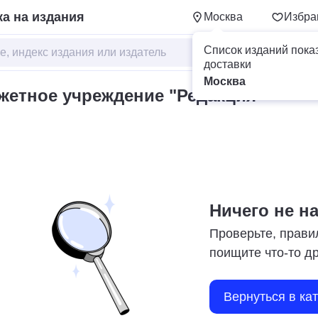
а на издания
Москва
Избра
Список изданий пока
доставки
Москва
етное учреждение "Редакция
Ничего не н
Проверьте, прави
поищите что-то д
Вернуться в ка