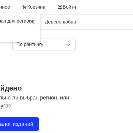
нное
Корзина
Войти
зан для региона
Для бизнеса
Дерево добра
По рейтингу
айдено
льно ли выбран регион, или
ругое
талог изданий