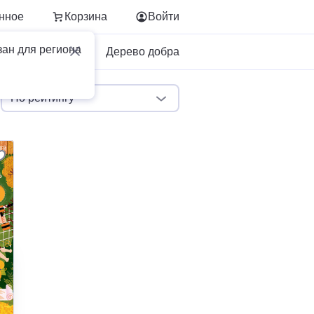
нное
Корзина
Войти
зан для региона
Для бизнеса
Дерево добра
По рейтингу