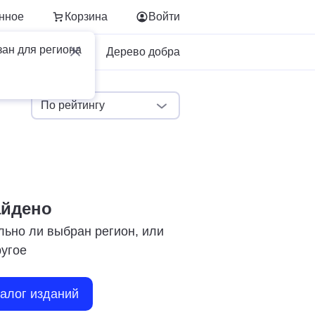
нное
Корзина
Войти
зан для региона
Для бизнеса
Дерево добра
По рейтингу
айдено
льно ли выбран регион, или
ругое
талог изданий