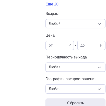
Ещё 20
Возраст
Любой
Цена
от
₽
-
до
₽
Периодичность выхода
Любая
География распространения
Любая
Сбросить